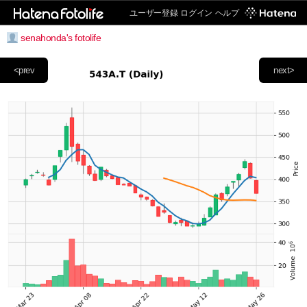
ユーザー登録
ログイン
ヘルプ
senahonda's fotolife
<prev
next>