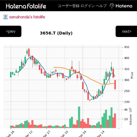
ユーザー登録
ログイン
ヘルプ
senahonda's fotolife
<prev
next>