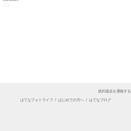
規約違反を通報する
はてなフォトライフ
/
はじめての方へ
/
はてなブログ