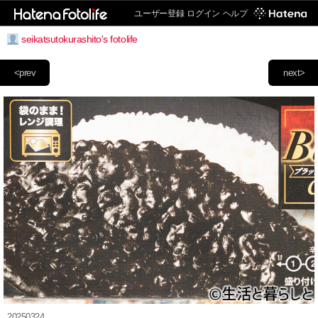
ユーザー登録
ログイン
ヘルプ
seikatsutokurashito's fotolife
<prev
next>
20250324