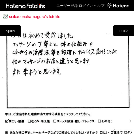
ユーザー登録
ログイン
ヘルプ
seikadonakameguro's fotolife
<prev
next>