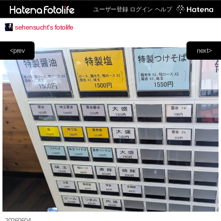
ユーザー登録
ログイン
ヘルプ
sehensucht's fotolife
<prev
next>
20260604