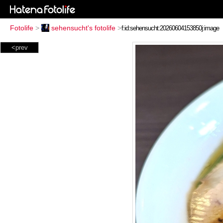
Fotolife
>
sehensucht's fotolife
>
<prev