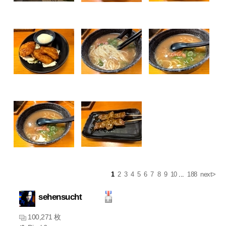
1
2
3
4
5
6
7
8
9
10
...
188
next>
sehensucht
100,271 枚