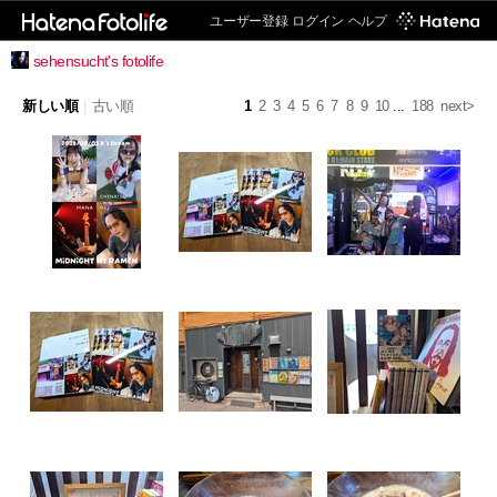
ユーザー登録
ログイン
ヘルプ
sehensucht's fotolife
新しい順
|
古い順
1
2
3
4
5
6
7
8
9
10
...
188
next>