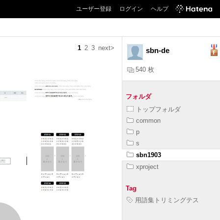
ユーザー登録
ログイン
ヘルプ
1
2
3
next>
sbn-de
540 枚
フォルダ
トップフォルダ
common
p
s
sbn1903
xproject
Tag
用語集トリミングテス