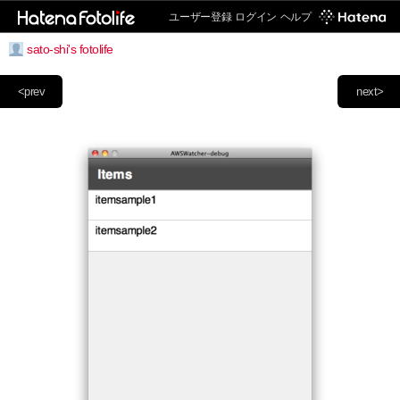
ユーザー登録
ログイン
ヘルプ
sato-shi's fotolife
<prev
next>