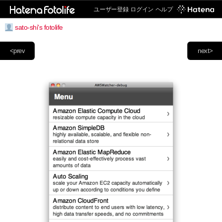
ユーザー登録
ログイン
ヘルプ
sato-shi's fotolife
<prev
next>