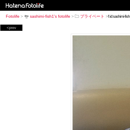
Fotolife
>
sashimi-fish1's fotolife
>
プライベート
>
<prev