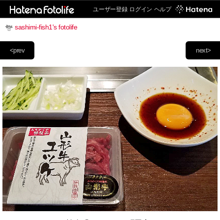
ユーザー登録
ログイン
ヘルプ
sashimi-fish1's fotolife
<prev
next>