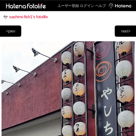
ユーザー登録
ログイン
ヘルプ
sashimi-fish1's fotolife
<prev
next>