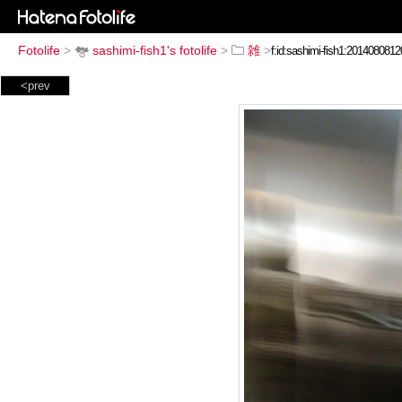
Fotolife
>
sashimi-fish1's fotolife
>
雑
>
<prev