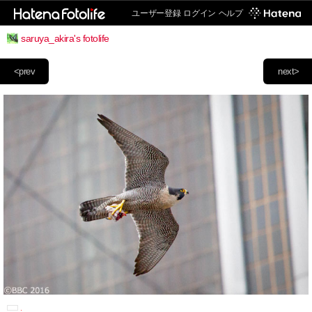
ユーザー登録
ログイン
ヘルプ
saruya_akira's fotolife
<prev
next>