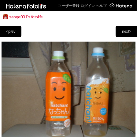
ユーザー登録
ログイン
ヘルプ
sange001's fotolife
<prev
next>