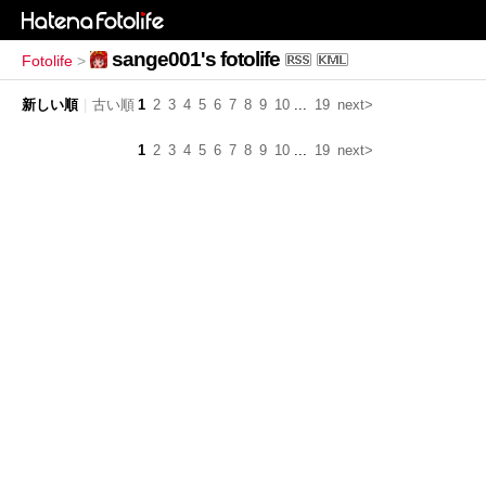
sange001's fotolife
Fotolife
>
新しい順
|
古い順
1
2
3
4
5
6
7
8
9
10
...
19
next>
1
2
3
4
5
6
7
8
9
10
...
19
next>