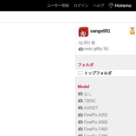
ユーザー登録
ログイン
ヘルプ
sange001
921 枚
moto g66y 5G
フォルダ
トップフォルダ
Model
なし
730SC
A103ZT
FinePix A202
FinePix A500
FinePix F460