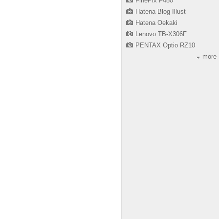
FinePix F480
Hatena Blog Illust
Hatena Oekaki
Lenovo TB-X306F
PENTAX Optio RZ10
more