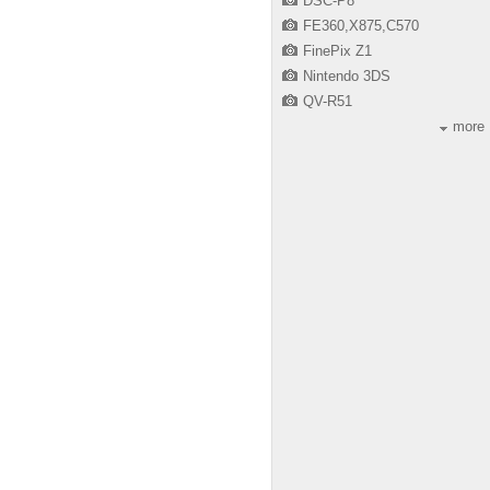
DSC-P8
FE360,X875,C570
FinePix Z1
Nintendo 3DS
QV-R51
more