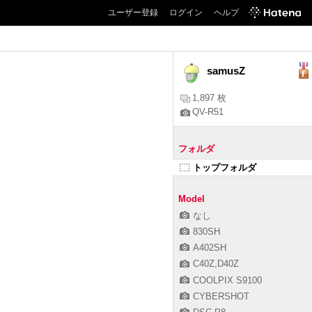
ユーザー登録
ログイン
ヘルプ
samusZ
1,897 枚
QV-R51
フォルダ
トップフォルダ
Model
なし
830SH
A402SH
C40Z,D40Z
COOLPIX S9100
CYBERSHOT