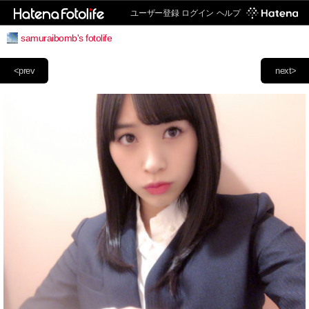
ユーザー登録
ログイン
ヘルプ
samuraibomb's fotolife
<prev
next>