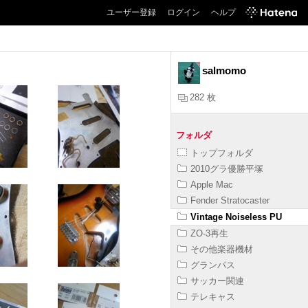
ユーザー登録
ログイン
ヘルプ
salmomo
282 枚
フォルダ
トップフォルダ
2010グラ優勝平塚
Apple Mac
Fender Stratocaster
Vintage Noiseless PU
ZO-3再生
その他楽器機材
グランパス
サッカー関連
テレキャス