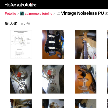
Vintage Noiseless PU
Fotolife
>
salmomo's fotolife
>
新しい順
|
古い順