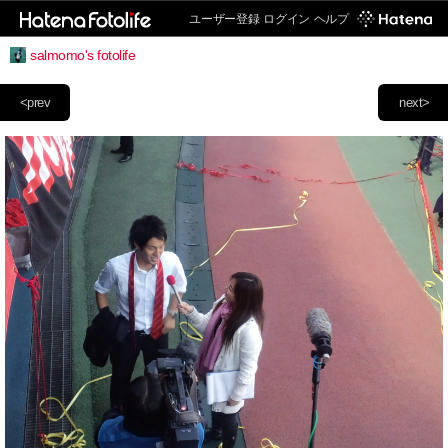
ユーザー登録
ログイン
ヘルプ
salmomo's fotolife
<prev
next>