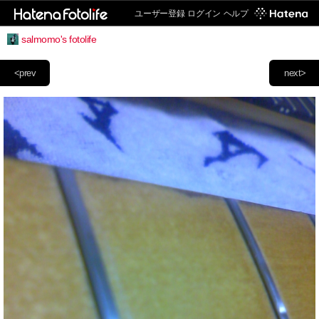
ユーザー登録
ログイン
ヘルプ
salmomo's fotolife
<prev
next>