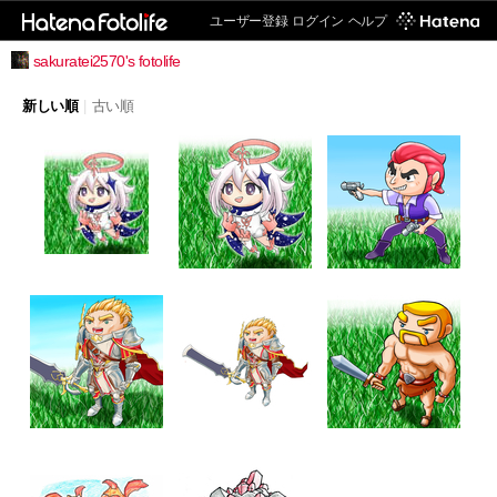
ユーザー登録
ログイン
ヘルプ
sakuratei2570's fotolife
新しい順
|
古い順