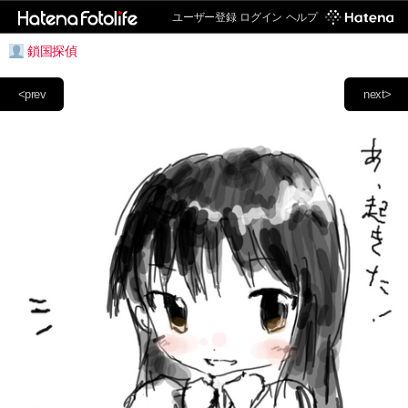
ユーザー登録
ログイン
ヘルプ
鎖国探偵
<prev
next>