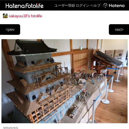
ユーザー登録
ログイン
ヘルプ
sakayuu18's fotolife
<prev
next>
20241015