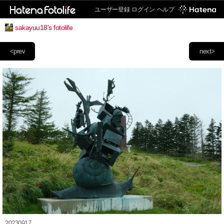
ユーザー登録
ログイン
ヘルプ
sakayuu18's fotolife
<prev
next>
20230917