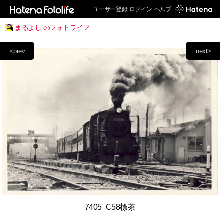
ユーザー登録
ログイン
ヘルプ
まるよし のフォトライフ
<prev
next>
7405_C58標茶