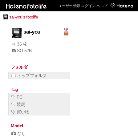
ユーザー登録
ログイン
ヘルプ
sai-you's fotolife
sai-you
36 枚
SO-52B
フォルダ
トップフォルダ
Tag
PC
競馬
買い物
Model
なし