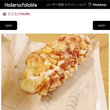
ユーザー登録
ログイン
ヘルプ
さとえ's fotolife
<prev
next>