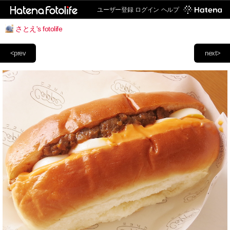
ユーザー登録
ログイン
ヘルプ
さとえ's fotolife
<prev
next>