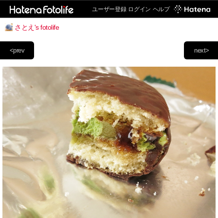
ユーザー登録
ログイン
ヘルプ
さとえ's fotolife
<prev
next>