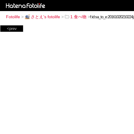
Fotolife
>
さとえ's fotolife
>
1.食べ物
>
<prev