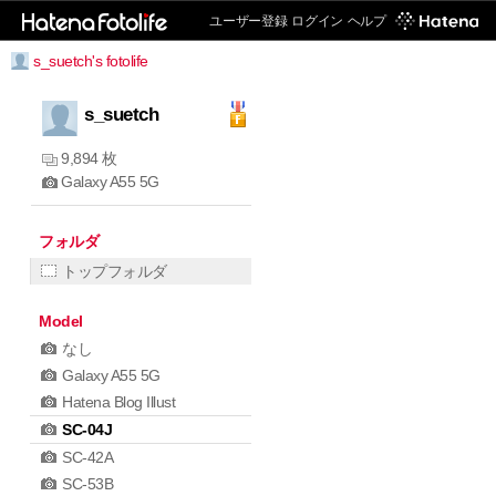
ユーザー登録
ログイン
ヘルプ
s_suetch's fotolife
s_suetch
9,894 枚
Galaxy A55 5G
フォルダ
トップフォルダ
Model
なし
Galaxy A55 5G
Hatena Blog Illust
SC-04J
SC-42A
SC-53B