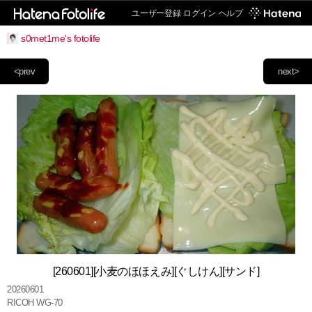
ユーザー登録
ログイン
ヘルプ
s0met1me's fotolife
<prev
next>
[260601][小麦のほほえみ][ぐしけん][サンド]
20260601
RICOH WG-70