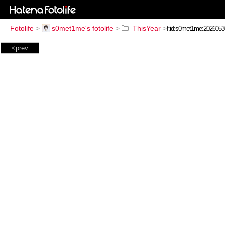
Fotolife
>
s0met1me's fotolife
>
ThisYear
>
<prev