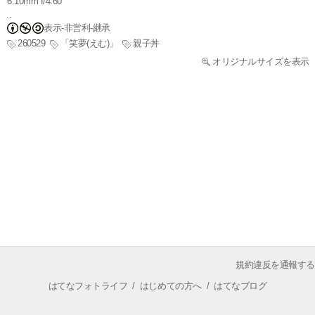
6.10mm f/4.60
表示-非営利-継承
260529
「笑夢(えむ)」
親子丼
オリジナルサイズを表示
規約違反を通報する
はてなフォトライフ
/
はじめての方へ
/
はてなブログ