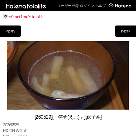
ユーザー登録
ログイン
ヘルプ
s0met1me's fotolife
<prev
next>
[260529][「笑夢(えむ)」][親子丼]
20260529
RICOH WG-70