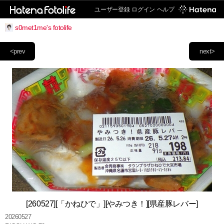
ユーザー登録
ログイン
ヘルプ
s0met1me's fotolife
<prev
next>
[260527][「かねひで」][やみつき！][県産豚レバー]
20260527