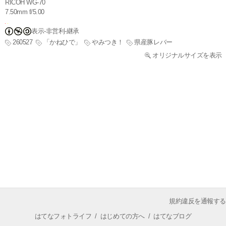
RICOH WG-70
7.50mm f/5.00
表示-非営利-継承
260527
「かねひで」
やみつき！
県産豚レバー
オリジナルサイズを表示
規約違反を通報する
はてなフォトライフ
/
はじめての方へ
/
はてなブログ