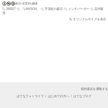
表示-非営利-継承
260527
「LAWSON」
宇茂佐の森店
メンチバーガー
店内製
造
オリジナルサイズを表示
規約違反を通報する
はてなフォトライフ
/
はじめての方へ
/
はてなブログ