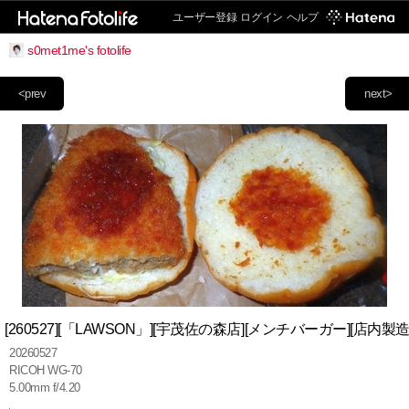
ユーザー登録
ログイン
ヘルプ
s0met1me's fotolife
<prev
next>
[260527][「LAWSON」][宇茂佐の森店][メンチバーガー][店内製造
20260527
RICOH WG-70
5.00mm f/4.20