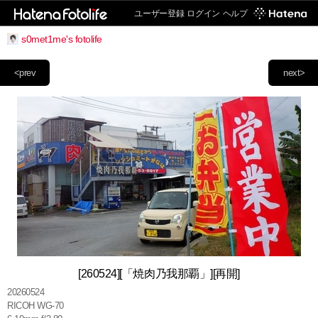
ユーザー登録
ログイン
ヘルプ
s0met1me's fotolife
<prev
next>
[260524][「焼肉乃我那覇」][再開]
20260524
RICOH WG-70