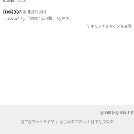
6.10mm f/3.80
表示-非営利-継承
260524
「焼肉乃我那覇」
再開
オリジナルサイズを表示
規約違反を通報する
はてなフォトライフ
/
はじめての方へ
/
はてなブログ