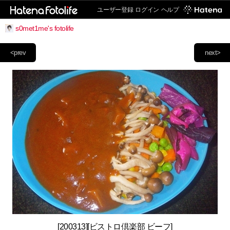
ユーザー登録
ログイン
ヘルプ
s0met1me's fotolife
<prev
next>
[200313][ビストロ倶楽部 ビーフ]