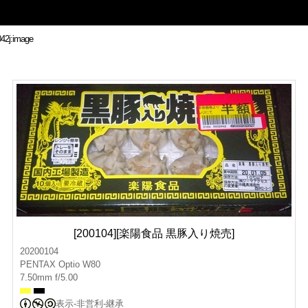
[200104][楽陽食品 黒豚入り焼売]
20200104
PENTAX Optio W80
7.50mm f/5.00
表示-非営利-継承