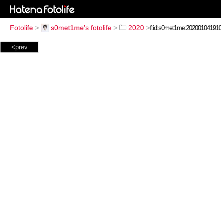
Fotolife
>
s0met1me's fotolife
>
2020
>
<prev