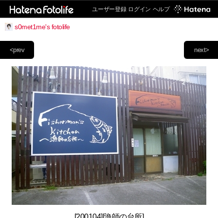
ユーザー登録
ログイン
ヘルプ
s0met1me's fotolife
<prev
next>
[200104][漁師の台所]