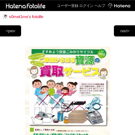
ユーザー登録
ログイン
ヘルプ
s0met1me's fotolife
<prev
next>