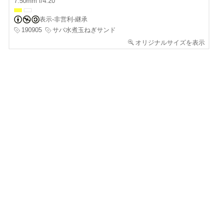
7.50mm f/4.20
表示-非営利-継承
190905
サバ水煮玉ねぎサンド
オリジナルサイズを表示