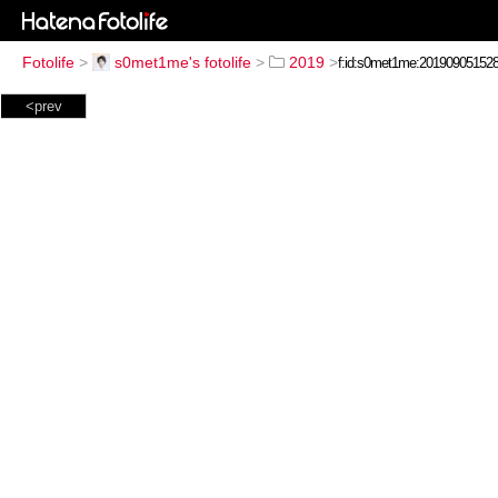
Fotolife
>
s0met1me's fotolife
>
2019
>
<prev