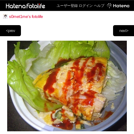
ユーザー登録
ログイン
ヘルプ
s0met1me's fotolife
<prev
next>