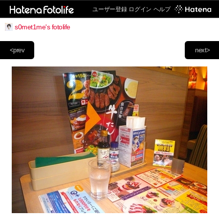
ユーザー登録
ログイン
ヘルプ
s0met1me's fotolife
<prev
next>