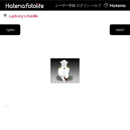
ユーザー登録
ログイン
ヘルプ
s-johnny's fotolife
<prev
next>