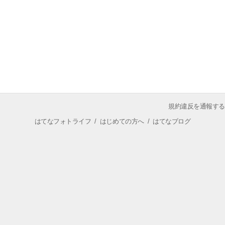
規約違反を通報する
はてなフォトライフ
/
はじめての方へ
/
はてなブログ