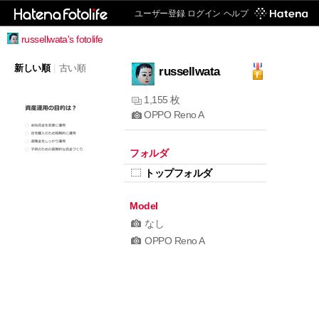
ユーザー登録
ログイン
ヘルプ
russellwata's fotolife
新しい順
|
古い順
russellwata
1,155 枚
OPPO Reno A
フォルダ
トップフォルダ
Model
なし
OPPO Reno A