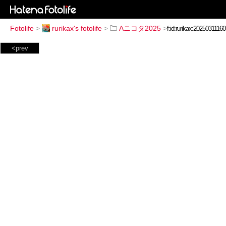
Fotolife
>
rurikax's fotolife
>
Aニコタ2025
>
<prev