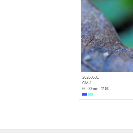
20260531
OM-1
60.00mm f/2.80