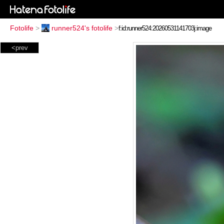
Fotolife
>
runner524's fotolife
>
<prev